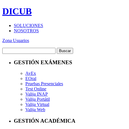
DICUB
SOLUCIONES
NOSOTROS
Zona Usuarios
GESTIÓN EXÁMENES
AvEx
EOral
Pruebas Presenciales
Test Online
Valija INAP
Valija Portátil
Valija Virtual
Valija Web
GESTIÓN ACADÉMICA