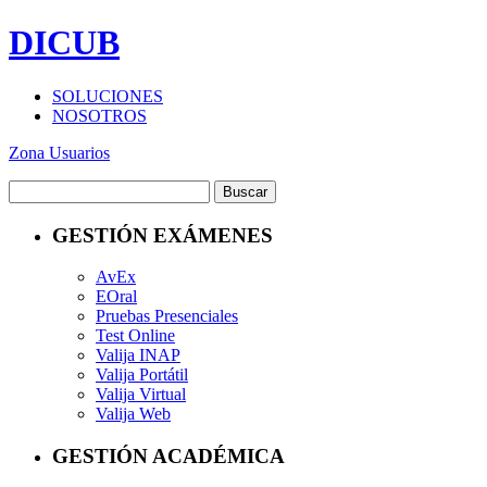
DICUB
SOLUCIONES
NOSOTROS
Zona Usuarios
GESTIÓN EXÁMENES
AvEx
EOral
Pruebas Presenciales
Test Online
Valija INAP
Valija Portátil
Valija Virtual
Valija Web
GESTIÓN ACADÉMICA