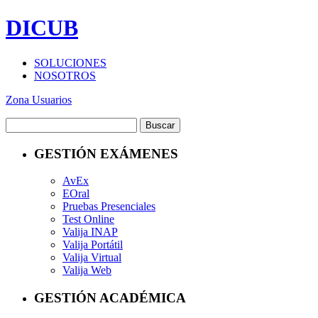
DICUB
SOLUCIONES
NOSOTROS
Zona Usuarios
GESTIÓN EXÁMENES
AvEx
EOral
Pruebas Presenciales
Test Online
Valija INAP
Valija Portátil
Valija Virtual
Valija Web
GESTIÓN ACADÉMICA