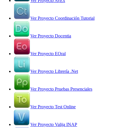
Ver Proyecto AvEx
Ver Proyecto Coordinación Tutorial
Ver Proyecto Docentia
Ver Proyecto EOral
Ver Proyecto Librería .Net
Ver Proyecto Pruebas Presenciales
Ver Proyecto Test Online
Ver Proyecto Valija INAP