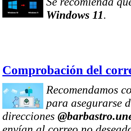
Se recomienda que
Windows 11
.
Comprobación del corr
Recomendamos com
para asegurarse de
direcciones
@barbastro.une
envían al correo no desead