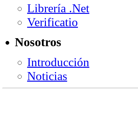
Librería .Net
Verificatio
Nosotros
Introducción
Noticias
El verdadero
progreso
la
tecnología
al alcance de todos